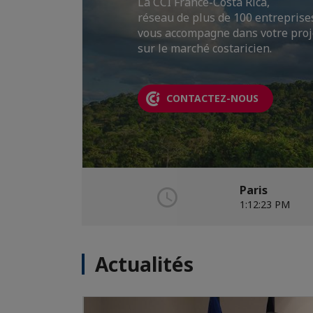
La CCI France-Costa Rica,
#FranceRelance
réseau de plus de 100 entreprise
DEVENEZ MEMBRE
vous accompagne dans votre proj
sur le marché costaricien.
LIRE PLUS
CONTACTEZ-NOUS
Paris
1:12:25 PM
Actualités