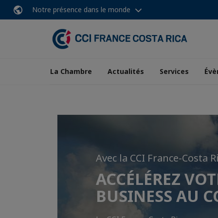
Notre présence dans le monde
La Chambre
Actualités
Services
Évè
Avec la CCI France-Costa R
Nous sommes o
Rejoignez-nous 
ACCÉLÉREZ VOT
agréé pour le C
Rejoignez dès maintenant le pre
BUSINESS AU C
Relance Export !
réseau d'affaires franco-costarici