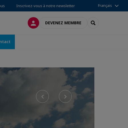
Français
ous
Inscrivez-vous à notre newsletter
CONNEXION
RECHERCHER
DEVENEZ MEMBRE
ntact
Previous
Next