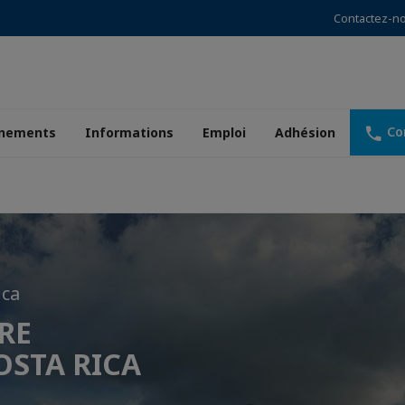
Contactez-n
Co
nements
Informations
Emploi
Adhésion
ica
pérateur
!
RE
hèque
mier
OSTA RICA
en.