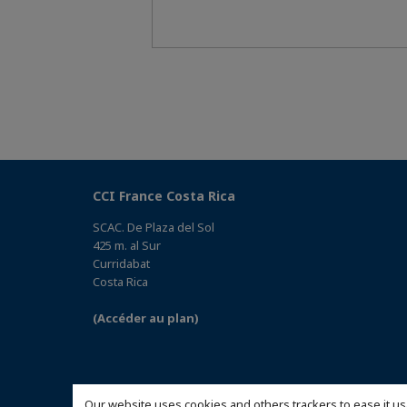
CCI France Costa Rica
SCAC. De Plaza del Sol
425 m. al Sur
Curridabat
Costa Rica
(Accéder au plan)
Our website uses cookies and others trackers to ease it us