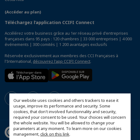
(Accéder au plan)
Téléchargez l’application CCIFI Connect
Accélérez votre business grâce au 1er réseau privé d'entreprises
françaises dans 95 pays : 120 chambres | 33 000 entreprises | 4 000
événements | 300 comités | 1 200 avantages exclusifs
Réservée exclusivement aux membres des CCI Françaises à
l'International,
découvrez l'app CCIFI Connect
.
Our website uses cookies and others trackers to ease it
usage, improve its performance and security. Some
cookies, that don't involved functionnality and security,
required your consent to be used. Your choices will concern
the whole website. You will be allowed to change your
parameters at any moment. To learn more on our cookies
management,
click on this link
.