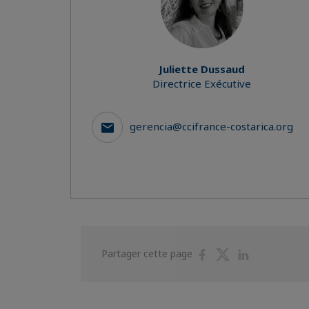
Juliette Dussaud
Directrice Exécutive
gerencia@ccifrance-costarica.org
Partager
Partager
Partager
Partager cette page
sur
sur
sur
Facebook
Twitter
Linkedin