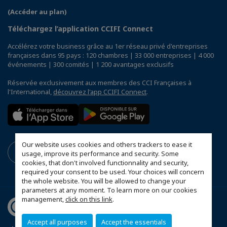
(Accéder au plan)
Téléchargez l’application CCIFI Connect
Accélérez votre business grâce au 1er réseau privé d'entreprises
françaises dans 95 pays : 120 chambres | 33 000 entreprises | 4 000
événements | 300 comités | 1 200 avantages exclusifs
Réservée exclusivement aux membres des CCI Françaises à
l'International,
découvrez l'app CCIFI Connect
.
Our website uses cookies and others trackers to ease it
usage, improve its performance and security. Some
cookies, that don't involved functionnality and security,
required your consent to be used. Your choices will concern
the whole website. You will be allowed to change your
parameters at any moment. To learn more on our cookies
management,
click on this link
.
Accept all purposes
Accept the essentials