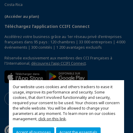
Costa Rica
(Accéder au plan)
Téléchargez l’application CCIFI Connect
Accélérez votre business grâce au 1er réseau privé d'entreprises
françaises dans 95 pays : 120 chambres | 33 000 entreprises | 4 000
événements | 300 comités | 1 200 avantages exclusifs
Réservée exclusivement aux membres des CCI Françaises à
l'International,
découvrez l'app CCIFI Connect
.
Our website uses cookies and others trackers to ease it
usage, improve its performance and security. Some
cookies, that don't involved functionnality and security,
required your consent to be used. Your choices will concern
the whole website. You will be allowed to change your
parameters at any moment. To learn more on our cookies
management,
click on this link
.
Accept all purposes
Accept the essentials