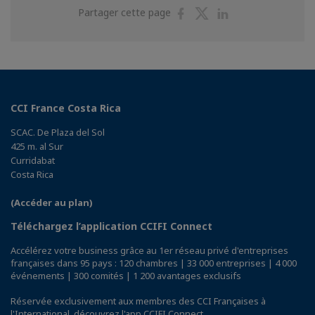
Partager
Partager
Partager
Partager cette page
sur
sur
sur
Facebook
Twitter
Linkedin
CCI France Costa Rica
SCAC. De Plaza del Sol
425 m. al Sur
Curridabat
Costa Rica
(Accéder au plan)
Téléchargez l’application CCIFI Connect
Accélérez votre business grâce au 1er réseau privé d'entreprises
françaises dans 95 pays : 120 chambres | 33 000 entreprises | 4 000
événements | 300 comités | 1 200 avantages exclusifs
Réservée exclusivement aux membres des CCI Françaises à
l'International,
découvrez l'app CCIFI Connect
.