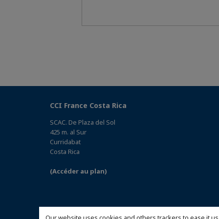
CCI France Costa Rica
SCAC. De Plaza del Sol
425 m. al Sur
Curridabat
Costa Rica
(Accéder au plan)
Our website uses cookies and others trackers to ease it us