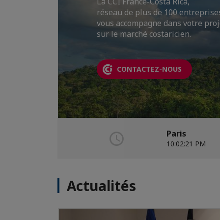
La CCI France-Costa Rica,
#FranceRelance
réseau de plus de 100 entreprise
DEVENEZ MEMBRE
vous accompagne dans votre proj
sur le marché costaricien.
LIRE PLUS
CONTACTEZ-NOUS
Paris
10:02:22 PM
Actualités