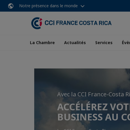
Notre présence dans le monde
La Chambre
Actualités
Services
Évè
Avec la CCI France-Costa R
Nous sommes o
Rejoignez-nous 
ACCÉLÉREZ VOT
agréé pour le C
Rejoignez dès maintenant le pre
BUSINESS AU C
Relance Export !
réseau d'affaires franco-costarici