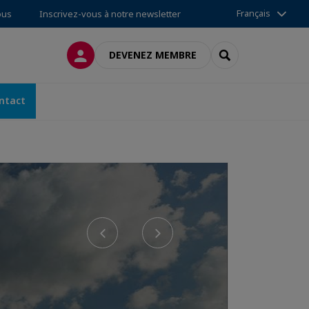
Français
ous
Inscrivez-vous à notre newsletter
CONNEXION
RECHERCHER
DEVENEZ MEMBRE
ntact
Previous
Next