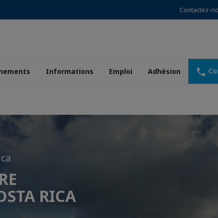
Contactez-n
Co
nements
Informations
Emploi
Adhésion
ica
pérateur
!
RE
hèque
mier
OSTA RICA
en.