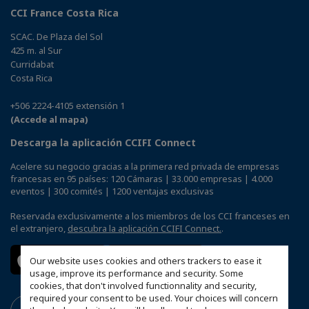
CCI France Costa Rica
SCAC. De Plaza del Sol
425 m. al Sur
Curridabat
Costa Rica
+506 2224-4105 extensión 1
(Accede al mapa)
Descarga la aplicación CCIFI Connect
Acelere su negocio gracias a la primera red privada de empresas
francesas en 95 países: 120 Cámaras | 33.000 empresas | 4.000
eventos | 300 comités | 1200 ventajas exclusivas
Reservada exclusivamente a los miembros de los CCI franceses en
el extranjero,
descubra la aplicación CCIFI Connect.
.
Our website uses cookies and others trackers to ease it
usage, improve its performance and security. Some
cookies, that don't involved functionnality and security,
required your consent to be used. Your choices will concern