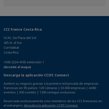
on
on
on
Facebook
Twitter
Linkedin
CCI France Costa Rica
SCAC. De Plaza del Sol
425 m. al Sur
Curridabat
Costa Rica
+506 2224-4105 extensión 1
(Accede al mapa)
Descarga la aplicación CCIFI Connect
Acelere su negocio gracias a la primera red privada de empresas
francesas en 95 países: 120 Cámaras | 33.000 empresas | 4.000
eventos | 300 comités | 1200 ventajas exclusivas
Reservada exclusivamente a los miembros de los CCI franceses en
el extranjero,
descubra la aplicación CCIFI Connect.
.