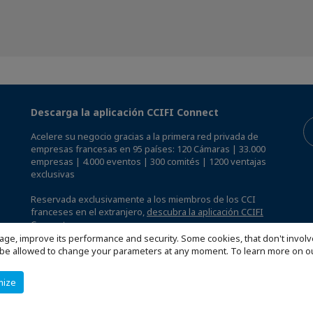
Descarga la aplicación CCIFI Connect
Acelere su negocio gracias a la primera red privada de
empresas francesas en 95 países: 120 Cámaras | 33.000
empresas | 4.000 eventos | 300 comités | 1200 ventajas
exclusivas
Reservada exclusivamente a los miembros de los CCI
franceses en el extranjero,
descubra la aplicación CCIFI
Connect.
.
age, improve its performance and security. Some cookies, that don't involv
ill be allowed to change your parameters at any moment. To learn more on
mize