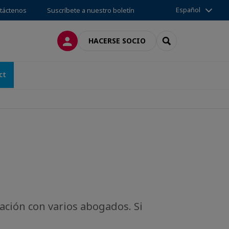
Español
táctenos
Suscríbete a nuestro boletín
CONECTARSE
SEARCH
HACERSE SOCIO
ct
ación con varios abogados. Si