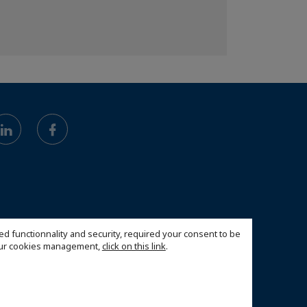
ed functionnality and security, required your consent to be
 our cookies management,
click on this link
.