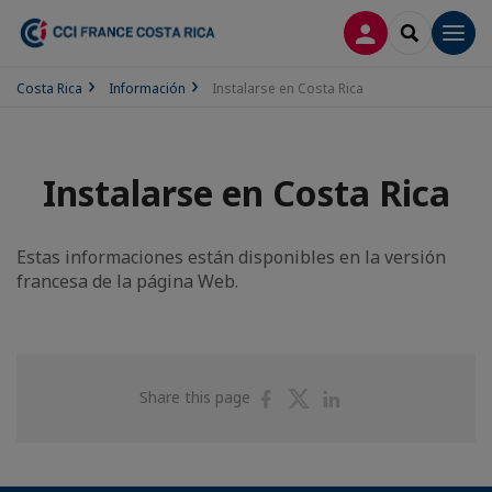
CONECTARSE
SEARCH
Men
Costa Rica
Información
Instalarse en Costa Rica
Instalarse en Costa Rica
Estas informaciones están disponibles en la versión
francesa de la página Web.
Share
Share
Share
Share this page
on
on
on
Facebook
Twitter
Linkedin