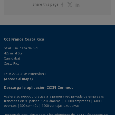
Share
Share
Share
Share this page
on
on
on
Facebook
Twitter
Linkedin
CCI France Costa Rica
SCAC. De Plaza del Sol
425 m. al Sur
Curridabat
Costa Rica
+506 2224-4105 extensión 1
(Accede al mapa)
Descarga la aplicación CCIFI Connect
Acelere su negocio gracias a la primera red privada de empresas
francesas en 95 países: 120 Cámaras | 33.000 empresas | 4.000
eventos | 300 comités | 1200 ventajas exclusivas
Reservada exclusivamente a los miembros de los CCI franceses en