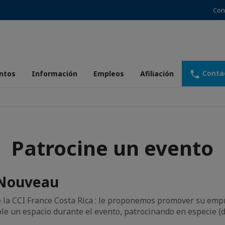
Con
Conta
ntos
Información
Empleos
Afiliación
Patrocine un evento
s Nouveau
a CCI France Costa Rica : le proponemos promover su empre
e un espacio durante el evento, patrocinando en especie (do