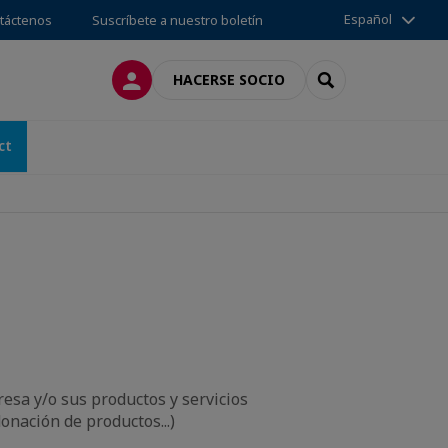
Español
táctenos
Suscríbete a nuestro boletín
CONECTARSE
SEARCH
HACERSE SOCIO
ct
sa y/o sus productos y servicios
nación de productos...)