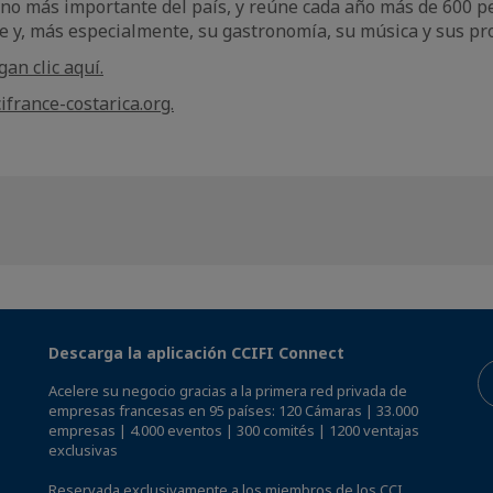
ono más importante del país, y reúne cada año más de 600 p
ve y, más especialmente, su gastronomía, su música y sus pr
gan clic aquí.
ifrance-costarica.org.
Descarga la aplicación CCIFI Connect
Acelere su negocio gracias a la primera red privada de
empresas francesas en 95 países: 120 Cámaras | 33.000
empresas | 4.000 eventos | 300 comités | 1200 ventajas
exclusivas
Reservada exclusivamente a los miembros de los CCI