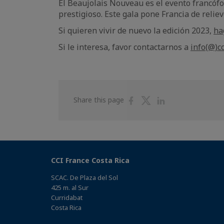
El Beaujolais Nouveau es el evento francóf
prestigioso. Este gala pone Francia de relie
Si quieren vivir de nuevo la edición 2023,
ha
Si le interesa, favor contactarnos a
info(@)cc
Share
Share
Share
Share this page
on
on
on
Facebook
Twitter
Linkedin
CCI France Costa Rica
SCAC. De Plaza del Sol
425 m. al Sur
Curridabat
Costa Rica