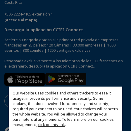
Costa Rica
+506 2224-4105 extensión 1
(Accede al mapa)
Descarga la aplicación CCIFI Connect
Acelere su negocio gracias a la primera red privada de empresas
francesas en 95 países: 120 Cámaras | 33.000 empresas | 4.000
eventos | 300 comités | 1200 ventajas exclusivas
Reservada exclusivamente a los miembros de los CCI franceses en
el extranjero,
descubra la aplicación CCIFI Connect.
.
Our website uses cookies and others trackers to ease it
usage, improve its performance and security. Some
cookies, that don't involved functionnality and security,
required your consent to be used. Your choices will concern
the whole website. You will be allowed to change your
parameters at any moment. To learn more on our cookies
management,
click on this link
.