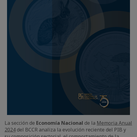
La sección de
Economía Nacional
de la
Memoria Anual
2024
del BCCR analiza la evolución reciente del PIB y
su composición sectorial, el comportamiento de la