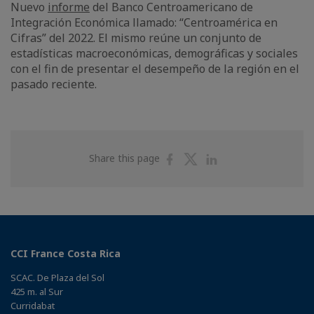
Nuevo
informe
del Banco Centroamericano de
Integración Económica llamado: “Centroamérica en
Cifras” del 2022. El mismo reúne un conjunto de
estadísticas macroeconómicas, demográficas y sociales
con el fin de presentar el desempeño de la región en el
pasado reciente.
Share
Share
Share
Share this page
on
on
on
Facebook
Twitter
Linkedin
CCI France Costa Rica
SCAC. De Plaza del Sol
425 m. al Sur
Curridabat