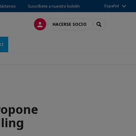
Español
táctenos
Suscríbete a nuestro boletín
CONECTARSE
SEARCH
HACERSE SOCIO
ct
propone
lling