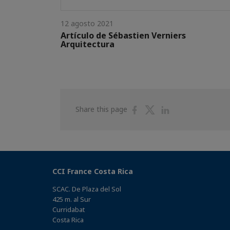
12 agosto 2021
Artículo de Sébastien Verniers
Arquitectura
Share
Share
Share
Share this page
on
on
on
Facebook
Twitter
Linkedin
CCI France Costa Rica
SCAC. De Plaza del Sol
425 m. al Sur
Curridabat
Costa Rica