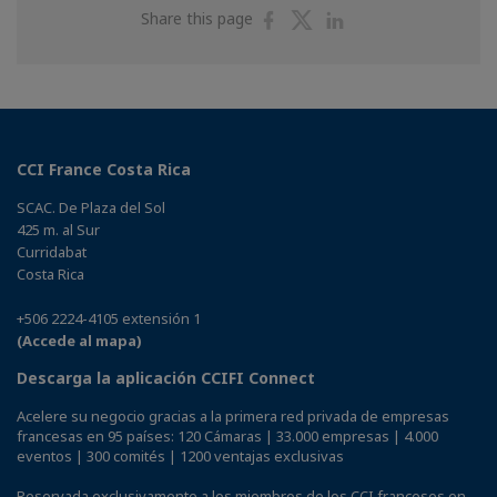
Share
Share
Share
Share this page
on
on
on
Facebook
Twitter
Linkedin
CCI France Costa Rica
SCAC. De Plaza del Sol
425 m. al Sur
Curridabat
Costa Rica
+506 2224-4105 extensión 1
(Accede al mapa)
Descarga la aplicación CCIFI Connect
Acelere su negocio gracias a la primera red privada de empresas
francesas en 95 países: 120 Cámaras | 33.000 empresas | 4.000
eventos | 300 comités | 1200 ventajas exclusivas
Reservada exclusivamente a los miembros de los CCI franceses en