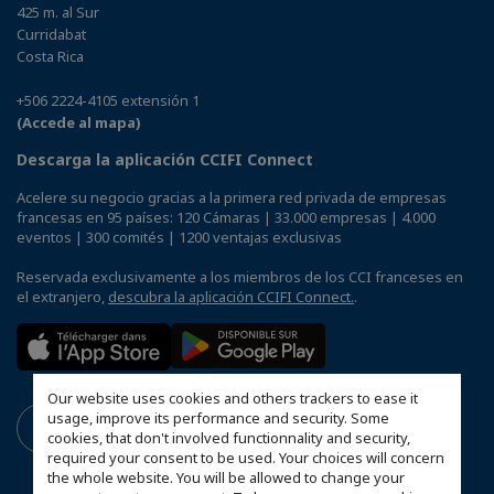
425 m. al Sur
Curridabat
Costa Rica
+506 2224-4105 extensión 1
(Accede al mapa)
Descarga la aplicación CCIFI Connect
Acelere su negocio gracias a la primera red privada de empresas
francesas en 95 países: 120 Cámaras | 33.000 empresas | 4.000
eventos | 300 comités | 1200 ventajas exclusivas
Reservada exclusivamente a los miembros de los CCI franceses en
el extranjero,
descubra la aplicación CCIFI Connect.
.
Our website uses cookies and others trackers to ease it
usage, improve its performance and security. Some
cookies, that don't involved functionnality and security,
required your consent to be used. Your choices will concern
the whole website. You will be allowed to change your