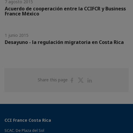
7 agosto 2015
Acuerdo de cooperación entre la CCIFCR y Business
France México
1 junio 2015
Desayuno - la regulación migratoria en Costa Rica
Share
Share
Share
Share this page
on
on
on
Facebook
Twitter
Linkedin
CCI France Costa Rica
SCAC. De Plaza del Sol