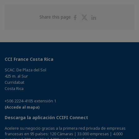
Share
Share
Share
Share this page
on
on
on
Facebook
Twitter
Linkedin
CCI France Costa Rica
SCAC. De Plaza del Sol
425 m. al Sur
Curridabat
Costa Rica
+506 2224-4105 extensión 1
(Accede al mapa)
Descarga la aplicación CCIFI Connect
Acelere su negocio gracias a la primera red privada de empresas
francesas en 95 países: 120 Cámaras | 33.000 empresas | 4.000