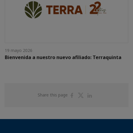
19 mayo 2026
Bienvenida a nuestro nuevo afiliado: Terraquinta
Share
Share
Share
Share this page
on
on
on
Facebook
Twitter
Linkedin