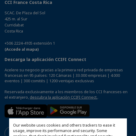
CCI France Costa Rica
SCAC. De Plaza del Sol
425 m. al Sur
Curridabat
Costa Rica
+506 2224-4105 extensión 1
(Accede al mapa)
Descarga la aplicación CCIFI Connect
Acelere su negocio gracias a la primera red privada de empresas
francesas en 95 países: 120 Cámaras | 33.000 empresas | 4.000
eventos | 300 comités | 1200 ventajas exclusivas
Reservada exclusivamente a los miembros de los CCI franceses en
el extranjero,
descubra la aplicación CCIFI Connect.
.
Our website uses cookies and others trackers to ease it
usage, improve its performance and security. Some