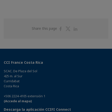
Share
Share
Share
Share this page
on
on
on
Facebook
Twitter
Linkedin
CCI France Costa Rica
SCAC. De Plaza del Sol
425 m. al Sur
Curridabat
Costa Rica
+506 2224-4105 extensión 1
(Accede al mapa)
Descarga la aplicación CCIFI Connect