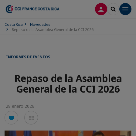
CONECTARSE
SEARCH
Men
Costa Rica
Novedades
Repaso de la Asamblea General de la CCI 2026
INFORMES DE EVENTOS
Repaso de la Asamblea
General de la CCI 2026
28 enero 2026
Voir
Voir
en
en
mode
mode
carousel
mosaïque