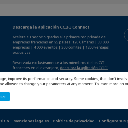
Descarga la aplicación CCIFI Connect
Acelere su negocio gracias a la primera red privada de
empresas francesas en 95 países: 120 Cámaras | 33.000
empresas | 4.000 eventos | 300 comités | 1200 ventajas
exclusivas
Reservada exclusivamente a los miembros de los CCI
franceses en el extranjero,
descubra la aplicación CCIFI
Connect.
.
age, improve its performance and security. Some cookies, that don't involv
ill be allowed to change your parameters at any moment. To learn more on
mize
sitio
Menciones legales
Política de privacidad
Configure sus 