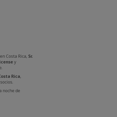
 en Costa Rica,
Sr.
icense
y
e.
Costa Rica
,
socios.
a noche de