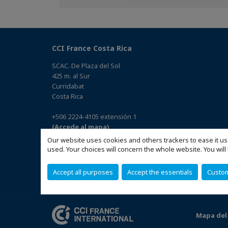
Facebook
Twitter
Linkedin
CCI France Costa Rica
SCAC. De Plaza del Sol
425 m. al Sur
Curridabat
Costa Rica
+506 2224-4105 extensión 1
(Accede al mapa)
Our website uses cookies and others trackers to ease it us
used. Your choices will concern the whole website. You w
Accept all purposes
Accept the essentials
Custo
Mapa del 