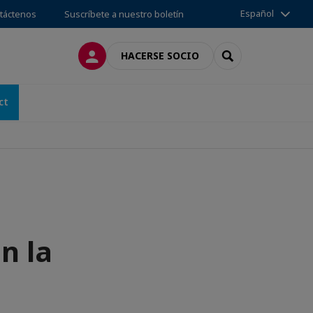
Español
táctenos
Suscríbete a nuestro boletín
CONECTARSE
SEARCH
HACERSE SOCIO
ct
n la