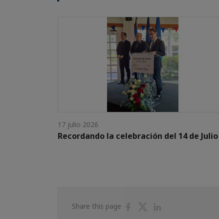
17 julio 2026
Recordando la celebración del 14 de Julio
Share
Share
Share
Share this page
on
on
on