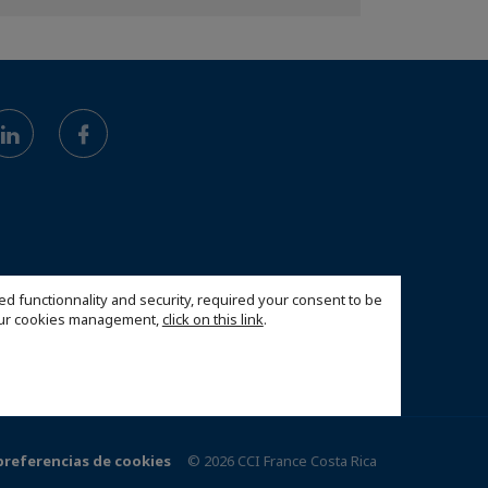
ed functionnality and security, required your consent to be
 our cookies management,
click on this link
.
preferencias de cookies
© 2026 CCI France Costa Rica