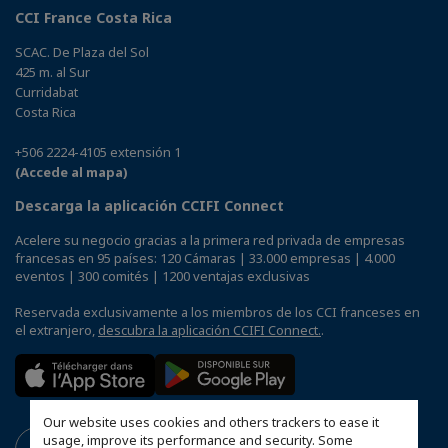
CCI France Costa Rica
SCAC. De Plaza del Sol
425 m. al Sur
Curridabat
Costa Rica
+506 2224-4105 extensión 1
(Accede al mapa)
Descarga la aplicación CCIFI Connect
Acelere su negocio gracias a la primera red privada de empresas
francesas en 95 países: 120 Cámaras | 33.000 empresas | 4.000
eventos | 300 comités | 1200 ventajas exclusivas
Reservada exclusivamente a los miembros de los CCI franceses en
el extranjero,
descubra la aplicación CCIFI Connect.
.
Our website uses cookies and others trackers to ease it
usage, improve its performance and security. Some