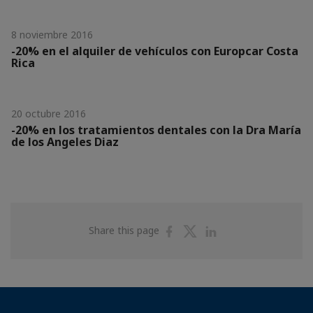
8 noviembre 2016
-20% en el alquiler de vehículos con Europcar Costa
Rica
20 octubre 2016
-20% en los tratamientos dentales con la Dra María
de los Angeles Diaz
Share
Share
Share
Share this page
on
on
on
Facebook
Twitter
Linkedin