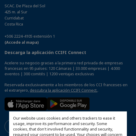
SCAC. De Plaza del Sol
425 m. al Sur
Curridabat
Costa Rica
+506 2224-4105 extensión 1
(Accede al mapa)
Descarga la aplicación CCIFI Connect
Acelere su negocio gracias a la primera red privada de empresas
francesas en 95 países: 120 Cámaras | 33.000 empresas | 4.000
eventos | 300 comités | 1200 ventajas exclusivas
Reservada exclusivamente a los miembros de los CCI franceses en
el extranjero,
descubra la aplicación CCIFI Connect.
.
Our website uses cookies and others trackers to ease it
usage, improve its performance and security. Some
cookies, that don't involved functionnality and security,
required your consent to be used. Your choices will concern