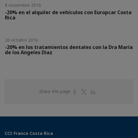
8 noviembre 2016
-20% en el alquiler de vehículos con Europcar Costa
Rica
20 octubre 2016
-20% en los tratamientos dentales con la Dra María
de los Angeles Diaz
Share
Share
Share
Share this page
on
on
on
Facebook
Twitter
Linkedin
CCI France Costa Rica