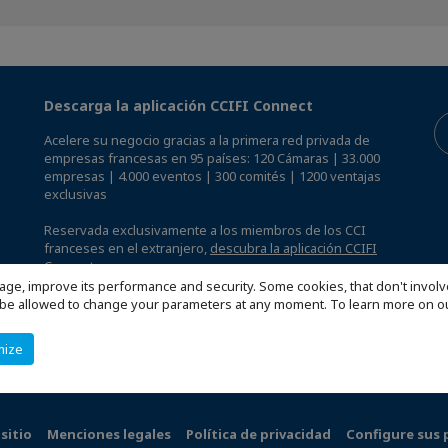
Descarga la aplicación CCIFI Connect
Acelere su negocio gracias a la primera red privada de
empresas francesas en 95 países: 120 Cámaras | 33.000
empresas | 4.000 eventos | 300 comités | 1200 ventajas
exclusivas
Reservada exclusivamente a los miembros de los CCI
franceses en el extranjero,
descubra la aplicación CCIFI
Connect.
.
age, improve its performance and security. Some cookies, that don't involv
ill be allowed to change your parameters at any moment. To learn more on
mize
sitio
Menciones legales
Política de privacidad
Configure sus 