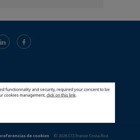
ed functionnality and security, required your consent to be
 our cookies management,
click on this link
.
preferencias de cookies
© 2026 CCI France Costa Rica