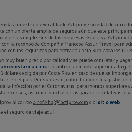
nida a nuestro nuevo afiliado Actiprev, sociedad de corredu
ta con un oferta amplia de seguros aún que este principal
ocial de los empleados de las empresas. Gracias a Actiprev, l
r con la reconocida Compañía francesa Assur Travel para ad
rde con los requisitos para entrar a Costa Rica para los turi
un muy buen precio por calidad y se puede contratar y paga
ancecostarica.com
.
Garantiza un monto superior a la gar
0 dólares exigida por Costa Rica en caso de que se impong
ntran en el país. Por supuesto, cubre tambien los gastos en 
da la infección por el Coronavirus, para montos superiores a
tarricenses, así como muchas otras garantías relativas al vi
iprev al correo
a.nefikha(@)actiprev.com
o al
sitio web
e el seguro de viaje
aquí