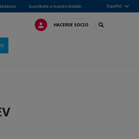
Español
táctenos
Suscríbete a nuestro boletín
CONECTARSE
SEARCH
HACERSE SOCIO
ct
EV