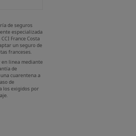
ría de seguros
mente especializada
a CCI France Costa
aptar un seguro de
stas franceses.
r en linea mediante
antía de
a una cuarentena a
caso de
 los exigidos por
aje.