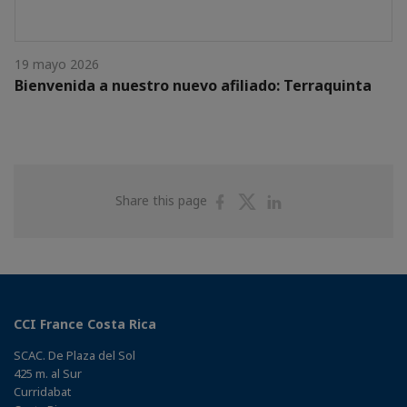
19 mayo 2026
Bienvenida a nuestro nuevo afiliado: Terraquinta
Share
Share
Share
Share this page
on
on
on
Facebook
Twitter
Linkedin
CCI France Costa Rica
SCAC. De Plaza del Sol
425 m. al Sur
Curridabat