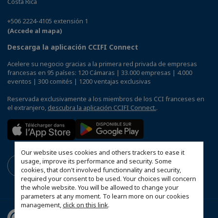
Costa Rica
+506 2224-4105 extensión 1
(Accede al mapa)
Descarga la aplicación CCIFI Connect
Acelere su negocio gracias a la primera red privada de empresas
francesas en 95 países: 120 Cámaras | 33.000 empresas | 4.000
eventos | 300 comités | 1200 ventajas exclusivas
Reservada exclusivamente a los miembros de los CCI franceses en
el extranjero,
descubra la aplicación CCIFI Connect.
.
Our website uses cookies and others trackers to ease it
usage, improve its performance and security. Some
cookies, that don't involved functionnality and security,
required your consent to be used. Your choices will concern
the whole website. You will be allowed to change your
parameters at any moment. To learn more on our cookies
management,
click on this link
.