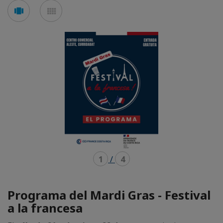
Voir
Voir
en
en
mode
mode
carousel
mosaïque
1
/
4
Programa del Mardi Gras - Festival
a la francesa