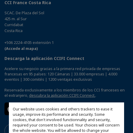
CCI France Costa Rica
SCAC. De Plaza del Sol
425 m. al Sur
Curridabat
Costa Rica
+506 2224-4105 extensión 1
(Accede al mapa)
Descarga la aplicación CCIFI Connect
Acelere su negocio gracias a la primera red privada de empresas
francesas en 95 países: 120 Cámaras | 33.000 empresas | 4.000
eventos | 300 comités | 1200 ventajas exclusivas
Reservada exclusivamente a los miembros de los CCI franceses en
el extranjero,
descubra la aplicación CCIFI Connect.
.
Our website uses cookies and others trackers to ease it
usage, improve its performance and security. Some
cookies, that don't involved functionnality and security,
required your consent to be used. Your choices will concern
the whole website. You will be allowed to change your