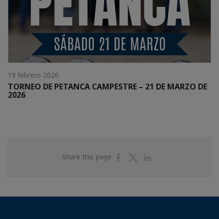
19 febrero 2026
TORNEO DE PETANCA CAMPESTRE – 21 DE MARZO DE
2026
Share
Share
Share
Share this page
on
on
on
Facebook
Twitter
Linkedin