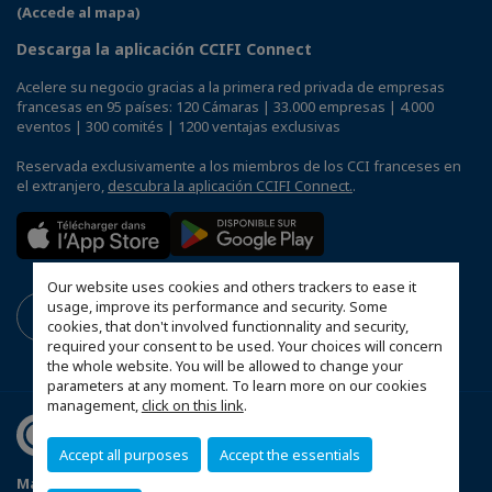
(Accede al mapa)
Descarga la aplicación CCIFI Connect
Acelere su negocio gracias a la primera red privada de empresas
francesas en 95 países: 120 Cámaras | 33.000 empresas | 4.000
eventos | 300 comités | 1200 ventajas exclusivas
Reservada exclusivamente a los miembros de los CCI franceses en
el extranjero,
descubra la aplicación CCIFI Connect.
.
Our website uses cookies and others trackers to ease it
usage, improve its performance and security. Some
cookies, that don't involved functionnality and security,
required your consent to be used. Your choices will concern
the whole website. You will be allowed to change your
parameters at any moment. To learn more on our cookies
management,
click on this link
.
Accept all purposes
Accept the essentials
Mapa del sitio
Menciones legales
Política de privacidad