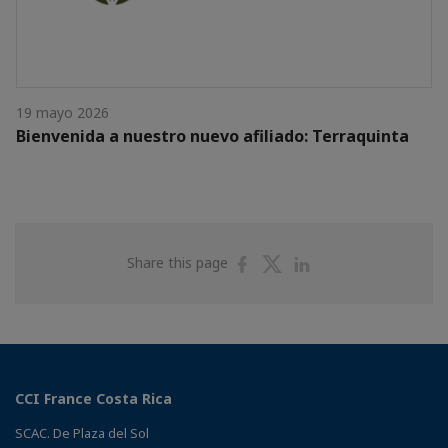
19 mayo 2026
Bienvenida a nuestro nuevo afiliado: Terraquinta
Share
Share
Share
Share this page
on
on
on
Facebook
Twitter
Linkedin
CCI France Costa Rica
SCAC. De Plaza del Sol