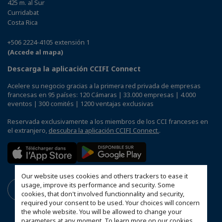
425 m. al Sur
Curridabat
Costa Rica
+506 2224-4105 extensión 1
(Accede al mapa)
Descarga la aplicación CCIFI Connect
Acelere su negocio gracias a la primera red privada de empresas
francesas en 95 países: 120 Cámaras | 33.000 empresas | 4.000
eventos | 300 comités | 1200 ventajas exclusivas
Reservada exclusivamente a los miembros de los CCI franceses en
el extranjero,
descubra la aplicación CCIFI Connect.
.
Our website uses cookies and others trackers to ease it
usage, improve its performance and security. Some
cookies, that don't involved functionnality and security,
required your consent to be used. Your choices will concern
the whole website. You will be allowed to change your
parameters at any moment. To learn more on our cookies