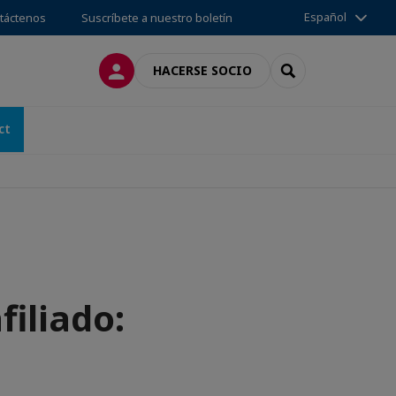
Español
táctenos
Suscríbete a nuestro boletín
CONECTARSE
SEARCH
HACERSE SOCIO
ct
iliado: