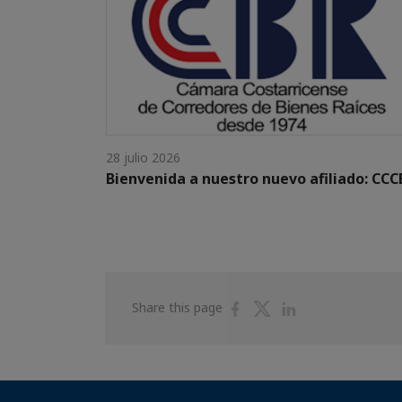
28 julio 2026
Bienvenida a nuestro nuevo afiliado: CCC
Share
Share
Share
Share this page
on
on
on
Facebook
Twitter
Linkedin