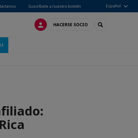
Español
táctenos
Suscríbete a nuestro boletín
CONECTARSE
SEARCH
HACERSE SOCIO
ct
iliado:
Rica