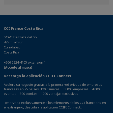
Facebook
Twitter
Linkedin
CCI France Costa Rica
SCAC. De Plaza del Sol
425 m. al Sur
Curridabat
Costa Rica
+506 2224-4105 extensión 1
(Accede al mapa)
Descarga la aplicación CCIFI Connect
Acelere su negocio gracias a la primera red privada de empresas
francesas en 95 países: 120 Cámaras | 33.000 empresas | 4.000
eventos | 300 comités | 1200 ventajas exclusivas
Reservada exclusivamente a los miembros de los CCI franceses en
el extranjero,
descubra la aplicación CCIFI Connect.
.