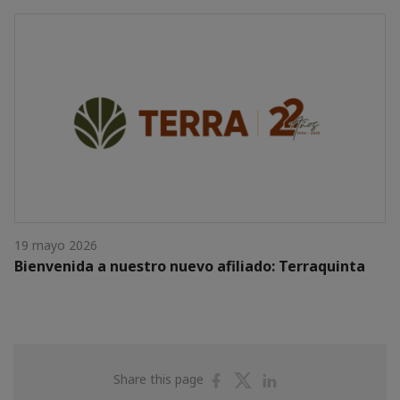
19 mayo 2026
Bienvenida a nuestro nuevo afiliado: Terraquinta
Share
Share
Share
Share this page
on
on
on