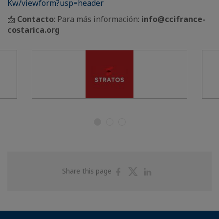
Kw/viewform?usp=header
📩
Contacto
: Para más información:
info@ccifrance-
costarica.org
Share
Share
Share
Share this page
on
on
on
Facebook
Twitter
Linkedin