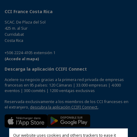
CCI France Costa Rica
SCAC. De Plaza del Sol
425 m. al Sur
Curridabat
Costa Rica
+506 2224-4105 extensión 1
(Accede al mapa)
Descarga la aplicación CCIFI Connect
Acelere su negocio gracias a la primera red privada de empresas
francesas en 95 países: 120 Cámaras | 33.000 empresas | 4.000
eventos | 300 comités | 1200 ventajas exclusivas
Reservada exclusivamente a los miembros de los CCI franceses en
el extranjero,
descubra la aplicación CCIFI Connect.
.
Our website uses cookies and others trackers to ease it