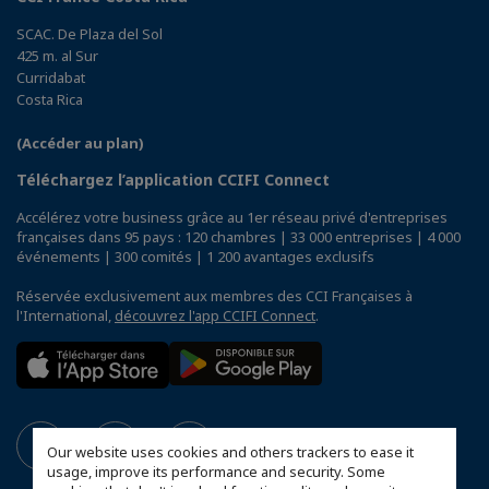
SCAC. De Plaza del Sol
425 m. al Sur
Curridabat
Costa Rica
(Accéder au plan)
Téléchargez l’application CCIFI Connect
Accélérez votre business grâce au 1er réseau privé d'entreprises
françaises dans 95 pays : 120 chambres | 33 000 entreprises | 4 000
événements | 300 comités | 1 200 avantages exclusifs
Réservée exclusivement aux membres des CCI Françaises à
l'International,
découvrez l'app CCIFI Connect
.
Our website uses cookies and others trackers to ease it
usage, improve its performance and security. Some