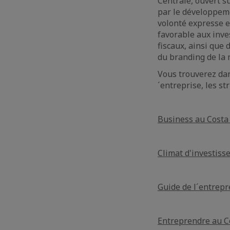
Centrale, ouvert s
par le développeme
volonté expresse e
favorable aux inve
fiscaux, ainsi que
du branding de la 
Vous trouverez dan
´entreprise, les s
Business au Costa 
Climat d'investis
Guide de l´entrep
Entreprendre au C