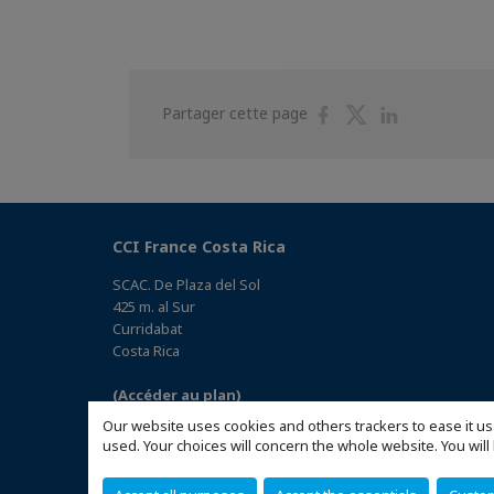
Partager
Partager
Partager
Partager cette page
sur
sur
sur
Facebook
Twitter
Linkedin
CCI France Costa Rica
SCAC. De Plaza del Sol
425 m. al Sur
Curridabat
Costa Rica
(Accéder au plan)
Our website uses cookies and others trackers to ease it us
used. Your choices will concern the whole website. You w