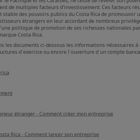
ur le Pacifique et les Caraïbes, ne cesse de révéler son pot
nt de multiples facteurs d’investissement. Ces facteurs rés
t stable des pouvoirs publics du Costa Rica de promouvoir u
stisseurs étrangers en leur accordant de nombreux privilège
 d’une politique de promotion de ses richesses nationales p
marque Costa Rica.
s les documents ci-dessous les informations nécessaires à l
tructures d´exercice ou encore l´ouverture d´un compte banca
rica
sement
reneur étranger - Comment créer mon entreprise
osta Rica - Comment lancer son entreprise