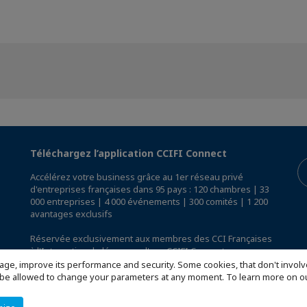
Téléchargez l’application CCIFI Connect
Accélérez votre business grâce au 1er réseau privé
d'entreprises françaises dans 95 pays : 120 chambres | 33
000 entreprises | 4 000 événements | 300 comités | 1 200
avantages exclusifs
Réservée exclusivement aux membres des CCI Françaises
à l'International,
découvrez l'app CCIFI Connect
.
age, improve its performance and security. Some cookies, that don't involv
ill be allowed to change your parameters at any moment. To learn more on