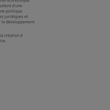
entiel économique
ultent d’une
ne politique
s juridiques et
ar le développement
a création d
ire.