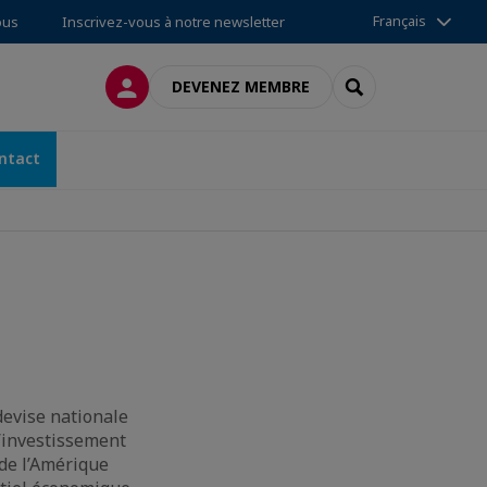
Français
ous
Inscrivez-vous à notre newsletter
CONNEXION
RECHERCHER
DEVENEZ MEMBRE
ntact
devise nationale
d’investissement
 de l’Amérique