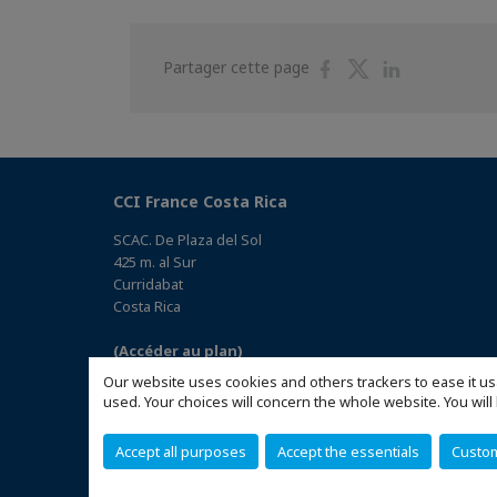
Partager
Partager
Partager
Partager cette page
sur
sur
sur
Facebook
Twitter
Linkedin
CCI France Costa Rica
SCAC. De Plaza del Sol
425 m. al Sur
Curridabat
Costa Rica
(Accéder au plan)
Our website uses cookies and others trackers to ease it us
used. Your choices will concern the whole website. You w
Accept all purposes
Accept the essentials
Custo