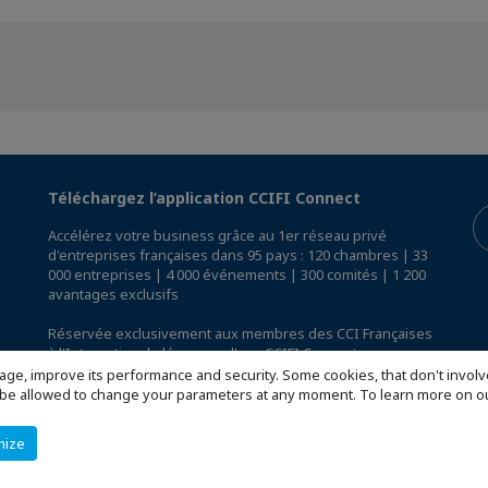
Téléchargez l’application CCIFI Connect
Accélérez votre business grâce au 1er réseau privé
d'entreprises françaises dans 95 pays : 120 chambres | 33
000 entreprises | 4 000 événements | 300 comités | 1 200
avantages exclusifs
Réservée exclusivement aux membres des CCI Françaises
à l'International,
découvrez l'app CCIFI Connect
.
age, improve its performance and security. Some cookies, that don't involv
ill be allowed to change your parameters at any moment. To learn more on
mize