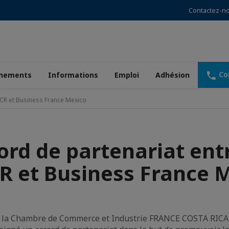
Contactez-n
Co
nements
Informations
Emploi
Adhésion
FCR et Business France Mexico
ord de partenariat entr
R et Business France 
15, la Chambre de Commerce et Industrie FRANCE COSTA RICA