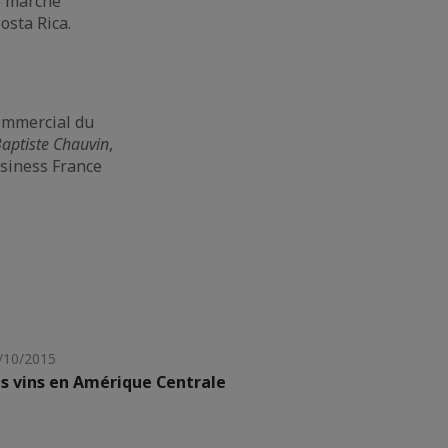
e marché
osta Rica.
commercial du
Baptiste Chauvin
,
usiness France
/10/2015
s vins en Amérique Centrale