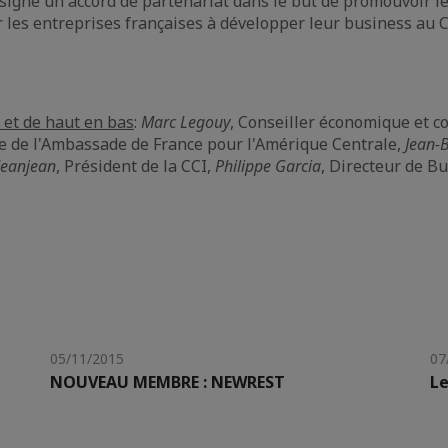
signé un accord de partenariat dans le but de promouvoir l
r les entreprises françaises à développer leur business au C
 et de haut en bas
:
Marc Legouy
, Conseiller économique et 
e de l'Ambassade de France pour l'Amérique Centrale,
Jean-
 Jeanjean
, Président de la CCI,
Philippe Garcia
, Directeur de B
05/11/2015
07
NOUVEAU MEMBRE : NEWREST
Le