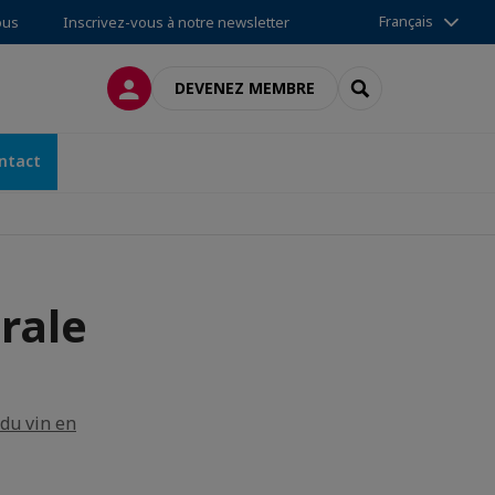
Français
ous
Inscrivez-vous à notre newsletter
CONNEXION
RECHERCHER
DEVENEZ MEMBRE
ntact
rale
 du vin en