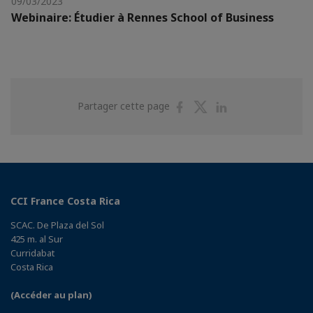
09/03/2023
Webinaire: Étudier à Rennes School of Business
Partager
Partager
Partager
Partager cette page
sur
sur
sur
Facebook
Twitter
Linkedin
CCI France Costa Rica
SCAC. De Plaza del Sol
425 m. al Sur
Curridabat
Costa Rica
(Accéder au plan)