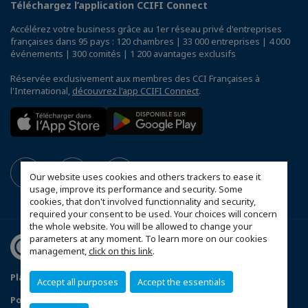
Téléchargez l’application CCIFI Connect
Accélérez votre business grâce au 1er réseau privé d'entreprises
françaises dans 95 pays : 120 chambres | 33 000 entreprises | 4 000
événements | 300 comités | 1 200 avantages exclusifs
Réservée exclusivement aux membres des CCI Françaises à
l'International,
découvrez l'app CCIFI Connect
.
Our website uses cookies and others trackers to ease it
usage, improve its performance and security. Some
cookies, that don't involved functionnality and security,
required your consent to be used. Your choices will concern
the whole website. You will be allowed to change your
parameters at any moment. To learn more on our cookies
management,
click on this link
.
Plan du site
Mentions légales
Accept all purposes
Accept the essentials
Politique de confidentialité