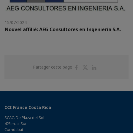
15/07/2024
Nouvel affilié: AEG Consultores en Ingeniería S.A.
Partager
Partager
Partager
Partager cette page
sur
sur
sur
Facebook
Twitter
Linkedin
CCI France Costa Rica
SCAC. De Plaza del Sol
425 m. al Sur
Curridabat