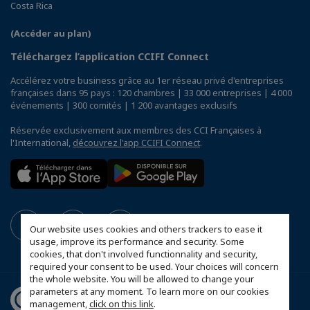
Costa Rica
(Accéder au plan)
Téléchargez l’application CCIFI Connect
Accélérez votre business grâce au 1er réseau privé d'entreprises
françaises dans 95 pays : 120 chambres | 33 000 entreprises | 4 000
événements | 300 comités | 1 200 avantages exclusifs
Réservée exclusivement aux membres des CCI Françaises à
l'International,
découvrez l'app CCIFI Connect
.
Our website uses cookies and others trackers to ease it
usage, improve its performance and security. Some
cookies, that don't involved functionnality and security,
required your consent to be used. Your choices will concern
the whole website. You will be allowed to change your
parameters at any moment. To learn more on our cookies
management,
click on this link
.