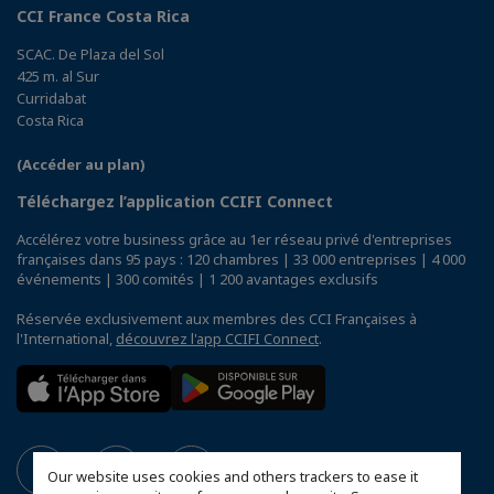
CCI France Costa Rica
SCAC. De Plaza del Sol
425 m. al Sur
Curridabat
Costa Rica
(Accéder au plan)
Téléchargez l’application CCIFI Connect
Accélérez votre business grâce au 1er réseau privé d'entreprises
françaises dans 95 pays : 120 chambres | 33 000 entreprises | 4 000
événements | 300 comités | 1 200 avantages exclusifs
Réservée exclusivement aux membres des CCI Françaises à
l'International,
découvrez l'app CCIFI Connect
.
Our website uses cookies and others trackers to ease it