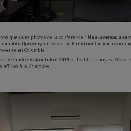
ons quelques photos de la conférence
" Neuroventa: una v
Leopoldo Uprimny
, directeur de
E-motion Corporation
, e
rovente en Colombie.
lieu
le vendredi 4 octobre 2019
à l’Institut français d’Amér
s affiliés à la Chambre.
e
aïque