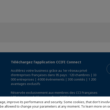
Téléchargez l’application CCIFI Connect
Accélérez votre business grâce au 1er réseau privé
d'entreprises françaises dans 95 pays : 120 chambres | 33
000 entreprises | 4 000 événements | 300 comités | 1 200
avantages exclusifs
Réservée exclusivement aux membres des CCI Françaises
à l'International,
découvrez l'app CCIFI Connect
.
age, improve its performance and security. Some cookies, that don't involv
ill be allowed to change your parameters at any moment. To learn more on