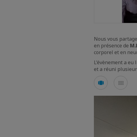
Nous vous partage
en présence de
M.
corporel et en neu
L’évènement a eu 
et a réuni plusieur
Voir
Voir
en
en
mode
mod
carousel
mos