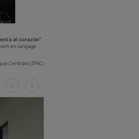
enta al corazón”
xpert en langage
ique Centrale (IFAC)
Previous
Next