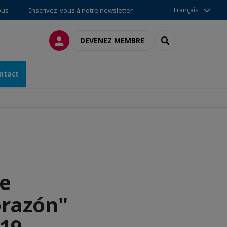
Français
ous
Inscrivez-vous à notre newsletter
CONNEXION
RECHERCHER
DEVENEZ MEMBRE
ntact
ce
orazón"
019