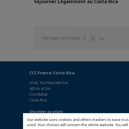
Séjourner Légalement au Costa Rica
Partager
Partager
Partager
Partager cette page
sur
sur
sur
Facebook
Twitter
Linkedin
CCI France Costa Rica
SCAC. De Plaza del Sol
425 m. al Sur
Curridabat
Costa Rica
(Accéder au plan)
Our website uses cookies and others trackers to ease it us
used. Your choices will concern the whole website. You w