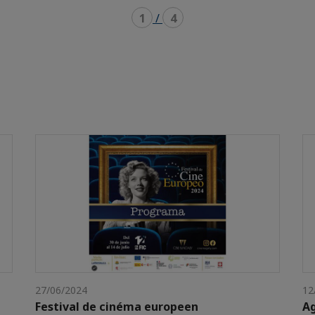
1
/
4
27/06/2024
12
Festival de cinéma europeen
Ag