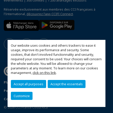
événements | 300 comités | 1 200 avantages exclusifs
Réservée exclusivement aux membres des CCI Françaises à
l'International,
découvrez l'app CCIFI Connect
.
Our website uses cookies and others trackers to ease it
usage, improve its performance and security. Some
cookies, that don't involved functionnality and security,
required your consent to be used. Your choices will concern
the whole website. You will be allowed to change your
parameters at any moment. To learn more on our cookies
management,
click on this link
.
Plan du site
Mentions légales
Accept all purposes
Accept the essentials
Politique de confidentialité
Customize
Configurer vos préférences cookies
© 2026 CCI France Costa Rica