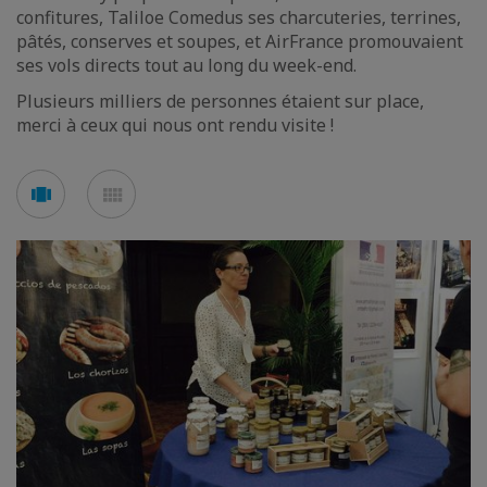
confitures, Taliloe Comedus ses charcuteries, terrines,
pâtés, conserves et soupes, et AirFrance promouvaient
ses vols directs tout au long du week-end.
Plusieurs milliers de personnes étaient sur place,
merci à ceux qui nous ont rendu visite !
Voir
Voir
en
en
mode
mode
carousel
mosaïque