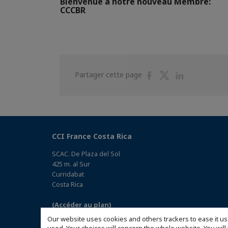
Bienvenue a notre nouveau Membre:
CCCBR
Partager
Partager
Partager
Partager cette page
sur
sur
sur
Facebook
Twitter
Linkedin
CCI France Costa Rica
SCAC. De Plaza del Sol
425 m. al Sur
Curridabat
Costa Rica
(Accéder au plan)
Our website uses cookies and others trackers to ease it us