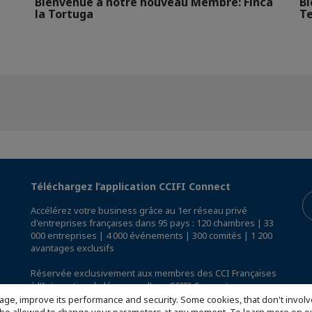
Bienvenue a notre nouveau Membre: Finca
Bi
la Tortuga
Te
Téléchargez l’application CCIFI Connect
Accélérez votre business grâce au 1er réseau privé
d'entreprises françaises dans 95 pays : 120 chambres | 33
000 entreprises | 4 000 événements | 300 comités | 1 200
avantages exclusifs
Réservée exclusivement aux membres des CCI Françaises
à l'International,
découvrez l'app CCIFI Connect
.
age, improve its performance and security. Some cookies, that don't involv