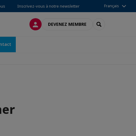
Français
ous
Inscrivez-vous à notre newsletter
CONNEXION
RECHERCHER
DEVENEZ MEMBRE
ntact
her