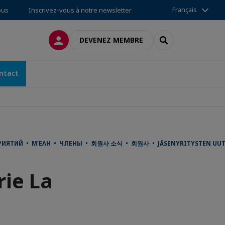
Français
ous
Inscrivez-vous à notre newsletter
CONNEXION
RECHERCHER
DEVENEZ MEMBRE
ntact
ИЯТИЙ • ΜΈΛΗ • ЧЛЕНЫ • 회원사 소식 • 회원사 • JÄSENYRITYSTEN UUTISIA
rie La