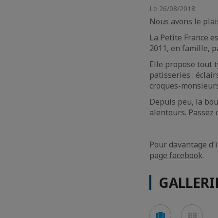
Le 26/08/2018
Nous avons le plais
La Petite France e
2011, en famille, p
Elle propose tout 
patisseries : éclai
croques-monsieurs,
Depuis peu, la bou
alentours. Passez
Pour davantage d'i
page facebook
.
GALLERI
Voir
Voir