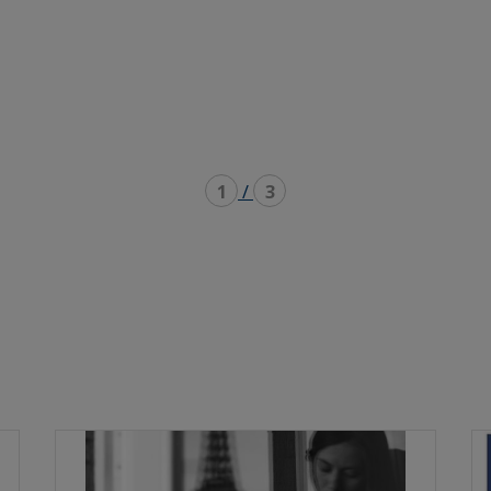
1
/
3