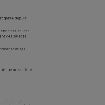
 et gérée depuis
iennoiseries, des
ment des salades,
rridabat et ses
outique ou sur leur
Previous
Next