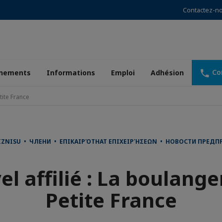
Contactez-n
Co
nements
Informations
Emploi
Adhésion
tite France
IZNISU • ЧЛЕНИ • ΕΠΙΚΑΙΡΌΤΗΑΤ ΕΠΙΧΕΙΡΉΣΕΩΝ • НОВОСТИ ПРЕДПР
l affilié : La boulange
Petite France