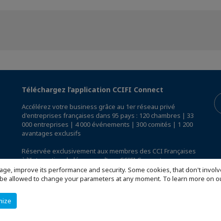
Téléchargez l’application CCIFI Connect
Accélérez votre business grâce au 1er réseau privé
d'entreprises françaises dans 95 pays : 120 chambres | 33
000 entreprises | 4 000 événements | 300 comités | 1 200
avantages exclusifs
Réservée exclusivement aux membres des CCI Françaises
à l'International,
découvrez l'app CCIFI Connect
.
age, improve its performance and security. Some cookies, that don't involv
ill be allowed to change your parameters at any moment. To learn more on
mize