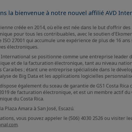
s la bienvenue à notre nouvel affilié AVD Inter
ienne créée en 2014, où elle est née dans le but d'offrir des
onique pour tous les contribuables, avec le soutien d'Ekomer
ée ISO 27001 qui accumule une expérience de plus de 16 ans
es électroniques.
 International se positionne comme une entreprise leader 
que et de la facturation électronique, tant au niveau nati
es Caraïbes ; étant une entreprise spécialisée dans le déve
alyse de Big Data et les applications logicielles personnalis
 dispose également du sceau de garantie de GS1 Costa Rica
2019 de facturation électronique, et est un membre actif du
onique du Costa Rica.
 la Plaza Amara à San José, Escazú.
ations, vous pouvez appeler le (506) 4030 2526 ou visiter le
onal.com
.