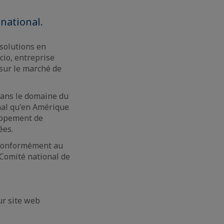
national.
 solutions en
cio, entreprise
 sur le marché de
dans le domaine du
onal qu'en Amérique
loppement de
ées.
 conformément au
 Comité national de
ur site web