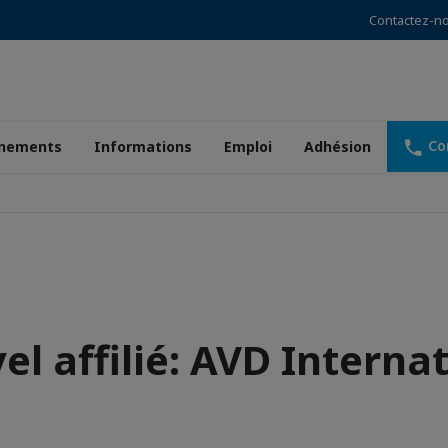
Contactez-n
Co
nements
Informations
Emploi
Adhésion
l affilié: AVD Interna