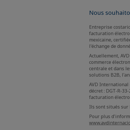
Nous souhaiton
Entreprise costaric
facturation électr
mexicaine, certifi
l'échange de donné
Actuellement, AVD
commerce électroni
centrale et dans l
solutions B2B, l'an
AVD International
décret : DGT-R-33-
facturation électr
Ils sont situés sur
Pour plus d'inform
www.avdinternaci