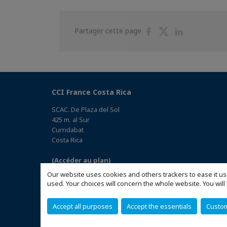
Partager
Partager
Partager
Partager cette page
sur
sur
sur
Facebook
Twitter
Linkedin
CCI France Costa Rica
SCAC. De Plaza del Sol
425 m. al Sur
Curridabat
Costa Rica
(Accéder au plan)
Our website uses cookies and others trackers to ease it us
used. Your choices will concern the whole website. You w
Accept all purposes
Accept the essentials
Custo