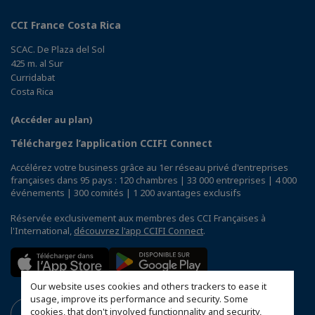
CCI France Costa Rica
SCAC. De Plaza del Sol
425 m. al Sur
Curridabat
Costa Rica
(Accéder au plan)
Téléchargez l’application CCIFI Connect
Accélérez votre business grâce au 1er réseau privé d'entreprises
françaises dans 95 pays : 120 chambres | 33 000 entreprises | 4 000
événements | 300 comités | 1 200 avantages exclusifs
Réservée exclusivement aux membres des CCI Françaises à
l'International,
découvrez l'app CCIFI Connect
.
Our website uses cookies and others trackers to ease it
usage, improve its performance and security. Some
cookies, that don't involved functionnality and security,