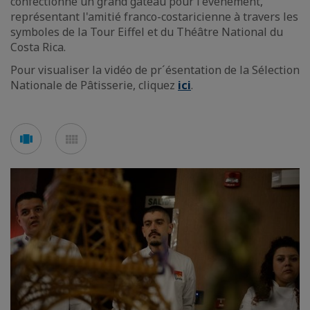
confectionné un grand gâteau pour l'évènement,
représentant l'amitié franco-costaricienne à travers les
symboles de la Tour Eiffel et du Théâtre National du
Costa Rica.
Pour visualiser la vidéo de pr´ésentation de la Sélection
Nationale de Pâtisserie, cliquez
ici
.
Voir
Voir
en
en
mode
mode
carousel
mosaïque