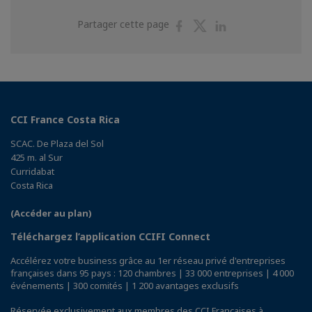
Partager
Partager
Partager
Partager cette page
sur
sur
sur
Facebook
Twitter
Linkedin
CCI France Costa Rica
SCAC. De Plaza del Sol
425 m. al Sur
Curridabat
Costa Rica
(Accéder au plan)
Téléchargez l’application CCIFI Connect
Accélérez votre business grâce au 1er réseau privé d'entreprises
françaises dans 95 pays : 120 chambres | 33 000 entreprises | 4 000
événements | 300 comités | 1 200 avantages exclusifs
Réservée exclusivement aux membres des CCI Françaises à