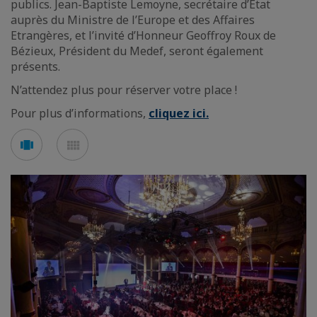
publics. Jean-Baptiste Lemoyne, secrétaire d’Etat
auprès du Ministre de l’Europe et des Affaires
Etrangères, et l’invité d’Honneur Geoffroy Roux de
Bézieux, Président du Medef, seront également
présents.
N’attendez plus pour réserver votre place !
Pour plus d’informations,
cliquez ici.
Voir
Voir
en
en
mode
mode
carousel
mosaïque