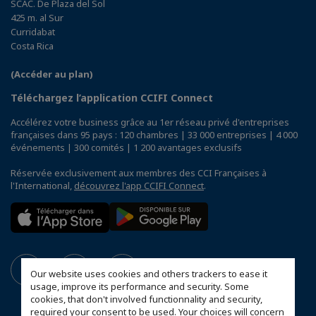
SCAC. De Plaza del Sol
425 m. al Sur
Curridabat
Costa Rica
(Accéder au plan)
Téléchargez l’application CCIFI Connect
Accélérez votre business grâce au 1er réseau privé d'entreprises
françaises dans 95 pays : 120 chambres | 33 000 entreprises | 4 000
événements | 300 comités | 1 200 avantages exclusifs
Réservée exclusivement aux membres des CCI Françaises à
l'International,
découvrez l'app CCIFI Connect
.
Our website uses cookies and others trackers to ease it
usage, improve its performance and security. Some
cookies, that don't involved functionnality and security,
required your consent to be used. Your choices will concern