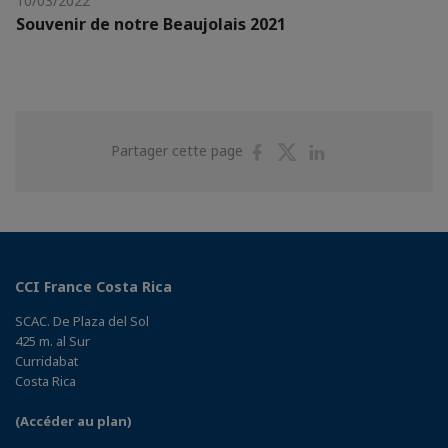
10/03/2022
Souvenir de notre Beaujolais 2021
Partager
Partager
Partager
Partager cette page
sur
sur
sur
Facebook
Twitter
Linkedin
CCI France Costa Rica
SCAC. De Plaza del Sol
425 m. al Sur
Curridabat
Costa Rica
(Accéder au plan)