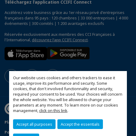
Téléchargez l’application CCIFI Connect
Accélérez votre business grâce au 1er réseau privé d'entreprises
françaises dans 95 pays : 120 chambres | 33 000 entreprises | 4 000
événements | 300 comités | 1 200 avantages exclusifs
Réservée exclusivement aux membres des CCI Françaises à
l'International,
découvrez l'app CCIFI Connect
.
Our website uses cookies and others trackers to ease it
usage, improve its performance and security. Some
cookies, that don't involved functionnality and security,
required your consent to be used. Your choices will concern
the whole website. You will be allowed to change your
parameters at any moment. To learn more on our cookies
management,
click on this link
.
Plan du site
Mentions légales
Accept all purposes
Accept the essentials
Politique de confidentialité