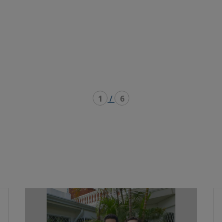
1
/
6