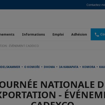
Contactez-n
Co
nements
Informations
Emploi
Adhésion
ATION - ÉVÉNEMENT CADEXCO
ANDELSKAMMER • O KOMOŘE • DHOMA • ЗА КАМАРАТА • KOMORA • K
JOURNÉE NATIONALE D
XPORTATION - ÉVÉNE
CADEXCO