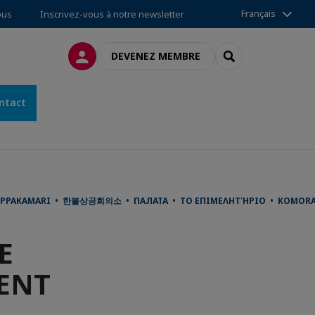
Français
ous
Inscrivez-vous à notre newsletter
CONNEXION
RECHERCHER
DEVENEZ MEMBRE
ntact
AUPPAKAMARI • 한불상공회의소 • ПАЛАТА • ΤΟ ΕΠΙΜΕΛΗΤΉΡΙΟ • KOMORA 
E
MENT