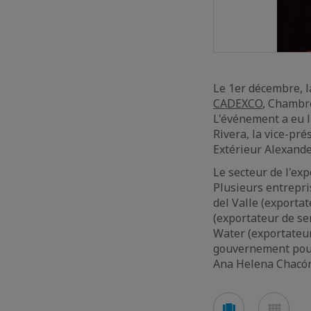
Le 1er décembre, la
CADEXCO
, Chambre
L'événement a eu l
Rivera, la vice-pr
Extérieur Alexand
Le secteur de l'ex
Plusieurs entrepri
del Valle (exporta
(exportateur de se
Water (exportateur
gouvernement pour 
Ana Helena Chacó
Voir
Voir