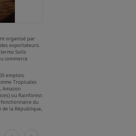
ent organisé par
 des exportateurs.
llermo Solís
 du commerce
00 emplois.
comme Tropicales
), Amazon
ices) ou Rainforest
 fonctionnaire du
e de la République,
Previous
Next