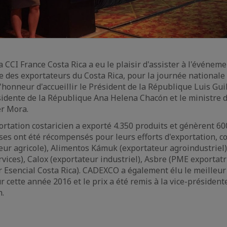
 CCI France Costa Rica a eu le plaisir d'assister à l'événem
 des exportateurs du Costa Rica, pour la journée nationale
'honneur d'accueillir le Président de la République Luis Gui
ésidente de la République Ana Helena Chacón et le ministre
er Mora.
portation costaricien a exporté 4.350 produits et génèrent 60
ses ont été récompensés pour leurs efforts d'exportation, 
teur agricole), Alimentos Kámuk (exportateur agroindustriel
rvices), Calox (exportateur industriel), Asbre (PME exportatr
 Esencial Costa Rica). CADEXCO a également élu le meilleur
cette année 2016 et le prix a été remis à la vice-président
n.